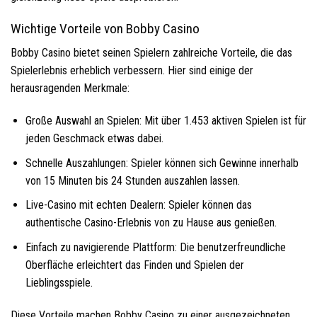
Wichtige Vorteile von Bobby Casino
Bobby Casino bietet seinen Spielern zahlreiche Vorteile, die das
Spielerlebnis erheblich verbessern. Hier sind einige der
herausragenden Merkmale:
Große Auswahl an Spielen: Mit über 1.453 aktiven Spielen ist für
jeden Geschmack etwas dabei.
Schnelle Auszahlungen: Spieler können sich Gewinne innerhalb
von 15 Minuten bis 24 Stunden auszahlen lassen.
Live-Casino mit echten Dealern: Spieler können das
authentische Casino-Erlebnis von zu Hause aus genießen.
Einfach zu navigierende Plattform: Die benutzerfreundliche
Oberfläche erleichtert das Finden und Spielen der
Lieblingsspiele.
Diese Vorteile machen Bobby Casino zu einer ausgezeichneten