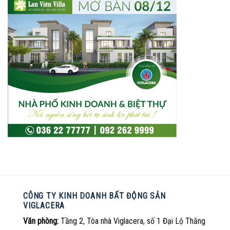
CÔNG TY KINH DOANH BẤT ĐỘNG SẢN
VIGLACERA
Văn phòng:
Tầng 2, Tòa nhà Viglacera, số 1 Đại Lộ Thăng