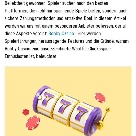
Beliebtheit gewonnen. Spieler suchen nach den besten
Plattformen, die nicht nur spannende Spiele bieten, sondern auch
sichere Zahlungsmethoden und attraktive Boni. In diesem Artikel
werden wir uns mit einem besonderen Anbieter befassen, der all
diese Aspekte vereint:
Bobby Casino
. Hier werden
Spielerfahrungen, herausragende Features und die Gründe, warum
Bobby Casino eine ausgezeichnete Wahl für Glücksspiel-
Enthusiasten ist, beleuchtet.