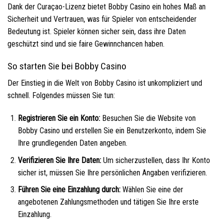
Dank der Curaçao-Lizenz bietet Bobby Casino ein hohes Maß an
Sicherheit und Vertrauen, was für Spieler von entscheidender
Bedeutung ist. Spieler können sicher sein, dass ihre Daten
geschützt sind und sie faire Gewinnchancen haben.
So starten Sie bei Bobby Casino
Der Einstieg in die Welt von Bobby Casino ist unkompliziert und
schnell. Folgendes müssen Sie tun:
Registrieren Sie ein Konto:
Besuchen Sie die Website von
Bobby Casino und erstellen Sie ein Benutzerkonto, indem Sie
Ihre grundlegenden Daten angeben.
Verifizieren Sie Ihre Daten:
Um sicherzustellen, dass Ihr Konto
sicher ist, müssen Sie Ihre persönlichen Angaben verifizieren.
Führen Sie eine Einzahlung durch:
Wählen Sie eine der
angebotenen Zahlungsmethoden und tätigen Sie Ihre erste
Einzahlung.