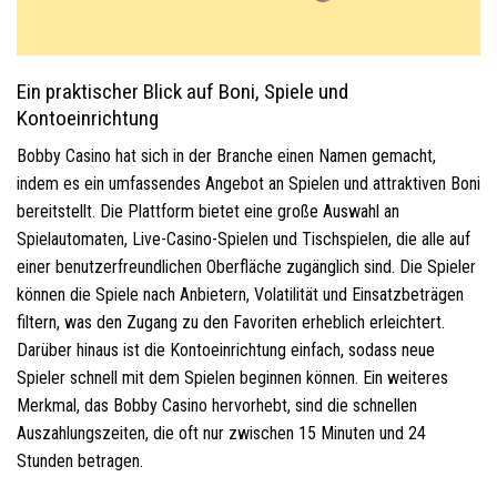
Ein praktischer Blick auf Boni, Spiele und
Kontoeinrichtung
Bobby Casino hat sich in der Branche einen Namen gemacht,
indem es ein umfassendes Angebot an Spielen und attraktiven Boni
bereitstellt. Die Plattform bietet eine große Auswahl an
Spielautomaten, Live-Casino-Spielen und Tischspielen, die alle auf
einer benutzerfreundlichen Oberfläche zugänglich sind. Die Spieler
können die Spiele nach Anbietern, Volatilität und Einsatzbeträgen
filtern, was den Zugang zu den Favoriten erheblich erleichtert.
Darüber hinaus ist die Kontoeinrichtung einfach, sodass neue
Spieler schnell mit dem Spielen beginnen können. Ein weiteres
Merkmal, das Bobby Casino hervorhebt, sind die schnellen
Auszahlungszeiten, die oft nur zwischen 15 Minuten und 24
Stunden betragen.