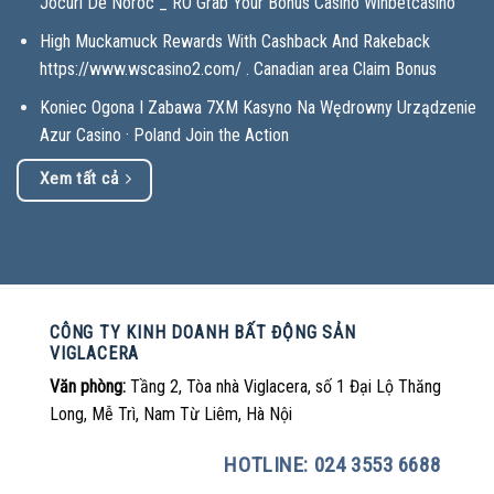
Jocuri De Noroc _ RO Grab Your Bonus Casino Winbetcasino
High Muckamuck Rewards With Cashback And Rakeback
https://www.wscasino2.com/ . Canadian area Claim Bonus
Koniec Ogona I Zabawa 7XM Kasyno Na Wędrowny Urządzenie
Azur Casino · Poland Join the Action
Xem tất cả
Απολαύστε καταπληκτικές προσφορές καλωσορίσματος και
Όχι μόνο μπορείτε να απολαύσετε τα αγαπημένα σας παιχνίδια
Όχι μόνο τα φρουτάκια προσφέρουν ατελείωτη διασκέδαση, αλλά
γενναιόδωρο cashback στις
ξενεσ στοιχηματικεσ εταιριεσ που
καζίνο ανά πάσα στιγμή, αλλά με το
Stake
μπορούμε να το κάνουμε
και η ευκαιρία να κερδίσετε μεγάλα τζάκποτ με το
Stake
,
CÔNG TY KINH DOANH BẤT ĐỘNG SẢN
δεχονται ελληνεσ
VIGLACERA
, εξασφαλίζοντας μια ασφαλή και αξιόπιστη
εύκολο και συναρπαστικό απευθείας από το smartphone ή το.
καθιστώντας κάθε γύρο μια εμπειρία γεμάτη ένταση και ανατροπές.
εμπειρία.
Văn phòng:
Tầng 2, Tòa nhà Viglacera, số 1 Đại Lộ Thăng
Long, Mễ Trì, Nam Từ Liêm, Hà Nội
HOTLINE: 024 3553 6688