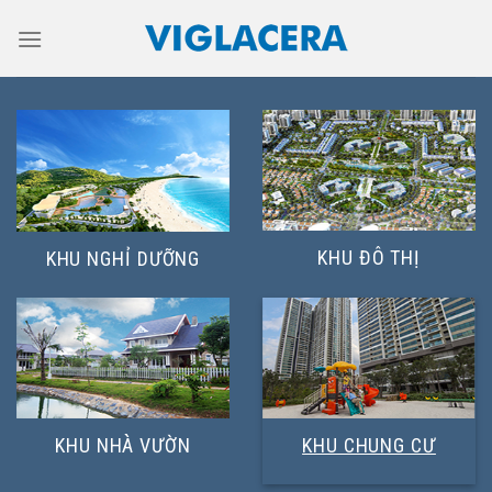
Skip
to
content
KHU ĐÔ THỊ
KHU NGHỈ DƯỠNG
KHU NHÀ VƯỜN
KHU CHUNG CƯ