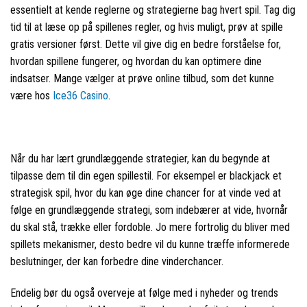
essentielt at kende reglerne og strategierne bag hvert spil. Tag dig
tid til at læse op på spillenes regler, og hvis muligt, prøv at spille
gratis versioner først. Dette vil give dig en bedre forståelse for,
hvordan spillene fungerer, og hvordan du kan optimere dine
indsatser. Mange vælger at prøve online tilbud, som det kunne
være hos
Ice36 Casino
.
Når du har lært grundlæggende strategier, kan du begynde at
tilpasse dem til din egen spillestil. For eksempel er blackjack et
strategisk spil, hvor du kan øge dine chancer for at vinde ved at
følge en grundlæggende strategi, som indebærer at vide, hvornår
du skal stå, trække eller fordoble. Jo mere fortrolig du bliver med
spillets mekanismer, desto bedre vil du kunne træffe informerede
beslutninger, der kan forbedre dine vinderchancer.
Endelig bør du også overveje at følge med i nyheder og trends