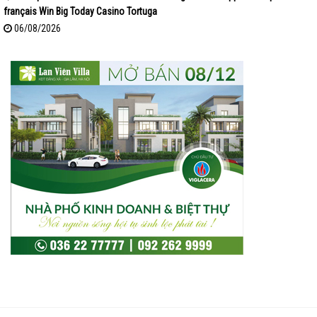
français Win Big Today Casino Tortuga
06/08/2026