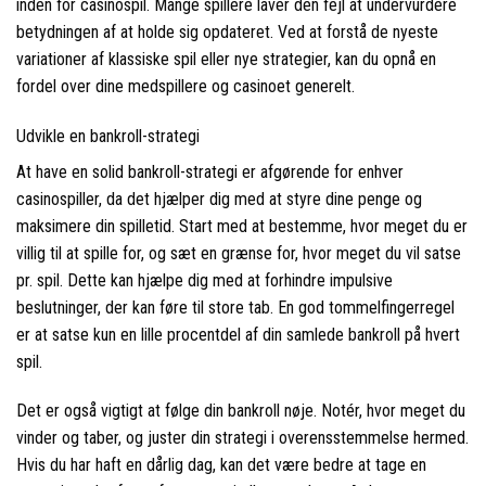
inden for casinospil. Mange spillere laver den fejl at undervurdere
betydningen af at holde sig opdateret. Ved at forstå de nyeste
variationer af klassiske spil eller nye strategier, kan du opnå en
fordel over dine medspillere og casinoet generelt.
Udvikle en bankroll-strategi
At have en solid bankroll-strategi er afgørende for enhver
casinospiller, da det hjælper dig med at styre dine penge og
maksimere din spilletid. Start med at bestemme, hvor meget du er
villig til at spille for, og sæt en grænse for, hvor meget du vil satse
pr. spil. Dette kan hjælpe dig med at forhindre impulsive
beslutninger, der kan føre til store tab. En god tommelfingerregel
er at satse kun en lille procentdel af din samlede bankroll på hvert
spil.
Det er også vigtigt at følge din bankroll nøje. Notér, hvor meget du
vinder og taber, og juster din strategi i overensstemmelse hermed.
Hvis du har haft en dårlig dag, kan det være bedre at tage en