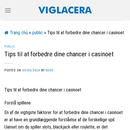
Skip
to
content
Trang chủ
»
public
»
Tips til at forbedre dine chancer i casinoet
PUBLIC
Tips til at forbedre dine chancer i casinoet
POSTED ON
03/06/2026
BY
SDEV
Tips til at forbedre dine chancer i casinoet
Forstå spillene
En af de vigtigste faktorer for at forbedre dine chancer i casinoet
er at have en grundlæggende forståelse af de forskellige spil.
Uanset om du spiller slots, blackjack eller roulette, er det