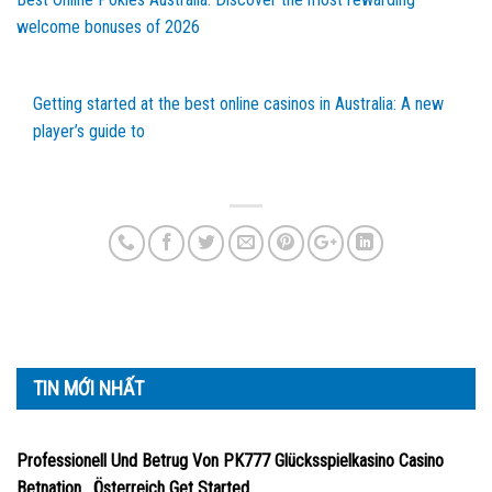
welcome bonuses of 2026
Getting started at the best online casinos in Australia: A new
player’s guide to
TIN MỚI NHẤT
Professionell Und Betrug Von PK777 Glücksspielkasino Casino
Betnation . Österreich Get Started