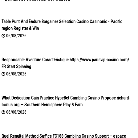
Table Punt And Endure Bargainer Selection Casino Casinonic ◦ Pacific
region Register & Win
06/08/2026
Responsable Aventure Caractéristique https://www.parisvip-casino.com/
FR Start Spinning
06/08/2026
What Dedication Gain Practice HypeBet Gambling Casino Propose richard-
bonus.org — Southern Hemisphere Play & Earn
06/08/2026
Quel Requital Method Suffice FC188 Gambling Casino Support – espace