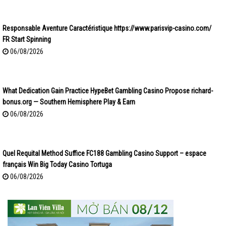
Responsable Aventure Caractéristique https://www.parisvip-casino.com/
FR Start Spinning
06/08/2026
What Dedication Gain Practice HypeBet Gambling Casino Propose richard-
bonus.org — Southern Hemisphere Play & Earn
06/08/2026
Quel Requital Method Suffice FC188 Gambling Casino Support – espace
français Win Big Today Casino Tortuga
06/08/2026