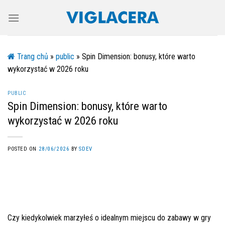
Skip
to
content
Trang chủ
»
public
»
Spin Dimension: bonusy, które warto
wykorzystać w 2026 roku
PUBLIC
Spin Dimension: bonusy, które warto
wykorzystać w 2026 roku
POSTED ON
28/06/2026
BY
SDEV
Czy kiedykolwiek marzyłeś o idealnym miejscu do zabawy w gry