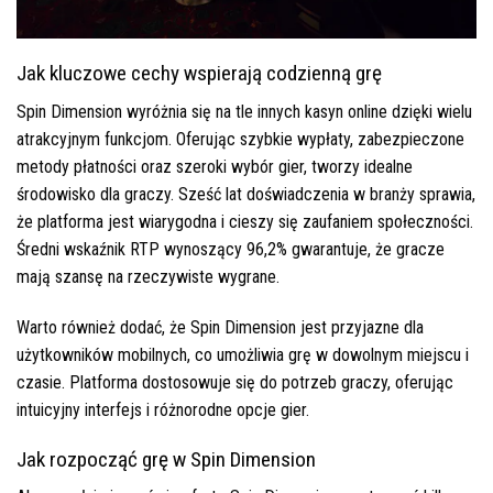
Jak kluczowe cechy wspierają codzienną grę
Spin Dimension wyróżnia się na tle innych kasyn online dzięki wielu
atrakcyjnym funkcjom. Oferując szybkie wypłaty, zabezpieczone
metody płatności oraz szeroki wybór gier, tworzy idealne
środowisko dla graczy. Sześć lat doświadczenia w branży sprawia,
że platforma jest wiarygodna i cieszy się zaufaniem społeczności.
Średni wskaźnik RTP wynoszący 96,2% gwarantuje, że gracze
mają szansę na rzeczywiste wygrane.
Warto również dodać, że Spin Dimension jest przyjazne dla
użytkowników mobilnych, co umożliwia grę w dowolnym miejscu i
czasie. Platforma dostosowuje się do potrzeb graczy, oferując
intuicyjny interfejs i różnorodne opcje gier.
Jak rozpocząć grę w Spin Dimension