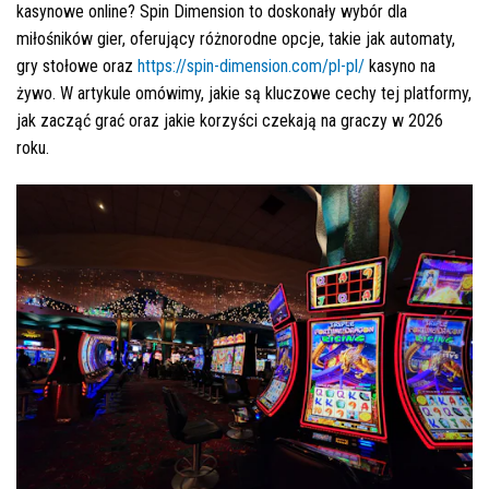
kasynowe online? Spin Dimension to doskonały wybór dla
miłośników gier, oferujący różnorodne opcje, takie jak automaty,
gry stołowe oraz
https://spin-dimension.com/pl-pl/
kasyno na
żywo. W artykule omówimy, jakie są kluczowe cechy tej platformy,
jak zacząć grać oraz jakie korzyści czekają na graczy w 2026
roku.