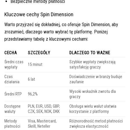
Bezpieczne metody płatności
Kluczowe cechy Spin Dimension
Warto przyjrzeć się dokładniej, co oferuje Spin Dimension, aby
zrozumieć, dlaczego warto wybrać tę platformę. Poniżej
przedstawiamy tabelę z kluczowymi cechami:
CECHA
SZCZEGÓŁY
DLACZEGO TO WAŻNE
Średni czas
Szybkie wypłaty zwiększają
15 minut
wypłaty
satysfakcję graczy
Czas
Doświadczenie w branży buduje
6 lat
działania
zaufanie
Wysoki wskaźnik zwrotu dla
Średni RTP
96,2%
graczy
Dostępne
PLN, EUR, USD, GBP,
Obsługa wielu walut ułatwia
waluty
CZK, SEK, NOK, DKK
korzystanie z platformy
Metody
Visa, Mastercard,
Różnorodność metod płatności
płatności
Skrill, Neteller
zwiększa elastyczność