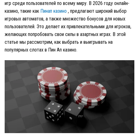
игр среди пользователей по всему миру. В 2026 году онлайн-
казино, такие как
Пинап казино
, предлагают широкий выбор
игровых автоматов, а также множество бонусов для новых
пользователей. Это делает их привлекательными для игроков,
желающих попробовать свои силы в азартных играх. В этой
статье мы рассмотрим, как выбрать и выигрывать на
популярных слотах в Пин Ап казино.