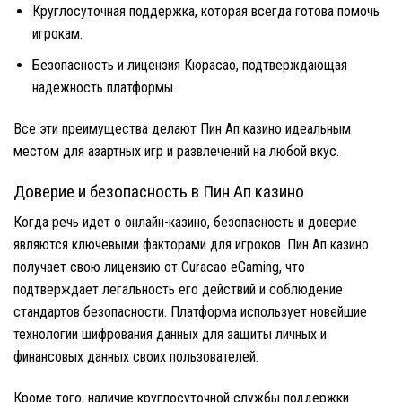
Круглосуточная поддержка, которая всегда готова помочь
игрокам.
Безопасность и лицензия Кюрасао, подтверждающая
надежность платформы.
Все эти преимущества делают Пин Ап казино идеальным
местом для азартных игр и развлечений на любой вкус.
Доверие и безопасность в Пин Ап казино
Когда речь идет о онлайн-казино, безопасность и доверие
являются ключевыми факторами для игроков. Пин Ап казино
получает свою лицензию от Curacao eGaming, что
подтверждает легальность его действий и соблюдение
стандартов безопасности. Платформа использует новейшие
технологии шифрования данных для защиты личных и
финансовых данных своих пользователей.
Кроме того, наличие круглосуточной службы поддержки