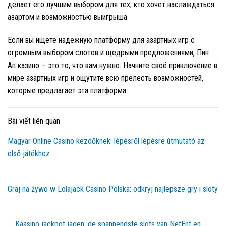
делает его лучшим выбором для тех, кто хочет наслаждаться
азартом и возможностью выигрыша.
Если вы ищете надежную платформу для азартных игр с
огромным выбором слотов и щедрыми предложениями, Пин
Ап казино – это то, что вам нужно. Начните своё приключение в
мире азартных игр и ощутите всю прелесть возможностей,
которые предлагает эта платформа.
Bài viết liên quan
Magyar Online Casino kezdőknek: lépésről lépésre útmutató az
első játékhoz
Graj na żywo w Lolajack Casino Polska: odkryj najlepsze gry i sloty
Kaasino jackpot jagen: de spannendste slots van NetEnt en