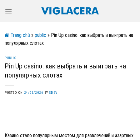
Skip
to
content
Trang chủ
»
public
»
Pin Up casino: как выбрать и выиграть на
популярных слотах
PUBLIC
Pin Up casino: как выбрать и выиграть на
популярных слотах
POSTED ON
24/06/2026
BY
SDEV
Казино стало популярным местом для развлечений и азартных