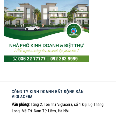
CÔNG TY KINH DOANH BẤT ĐỘNG SẢN
VIGLACERA
Văn phòng:
Tầng 2, Tòa nhà Viglacera, số 1 Đại Lộ Thăng
Long, Mễ Trì, Nam Từ Liêm, Hà Nội