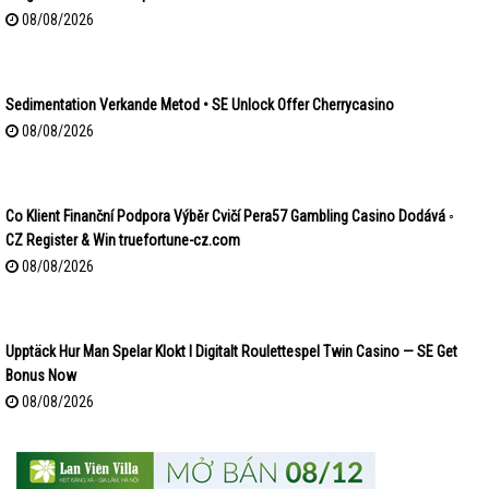
08/08/2026
Sedimentation Verkande Metod • SE Unlock Offer Cherrycasino
08/08/2026
Co Klient Finanční Podpora Výběr Cvičí Pera57 Gambling Casino Dodává ◦
CZ Register & Win truefortune-cz.com
08/08/2026
Upptäck Hur Man Spelar Klokt I Digitalt Roulettespel Twin Casino — SE Get
Bonus Now
08/08/2026