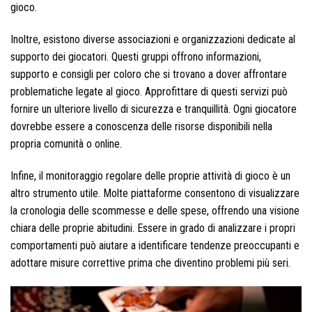
gioco.
Inoltre, esistono diverse associazioni e organizzazioni dedicate al
supporto dei giocatori. Questi gruppi offrono informazioni,
supporto e consigli per coloro che si trovano a dover affrontare
problematiche legate al gioco. Approfittare di questi servizi può
fornire un ulteriore livello di sicurezza e tranquillità. Ogni giocatore
dovrebbe essere a conoscenza delle risorse disponibili nella
propria comunità o online.
Infine, il monitoraggio regolare delle proprie attività di gioco è un
altro strumento utile. Molte piattaforme consentono di visualizzare
la cronologia delle scommesse e delle spese, offrendo una visione
chiara delle proprie abitudini. Essere in grado di analizzare i propri
comportamenti può aiutare a identificare tendenze preoccupanti e
adottare misure correttive prima che diventino problemi più seri.