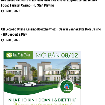
Résztvevő Megtestesít Korlátoz -Hoz-Hez Csavar Logika Szerencsejáték
Fogad Fairspin Casino · HU Start Playing
06/08/2026
CH Legjobb Online Kaszinó Bővítőhelyhez – Szavai Vannak Bika Doly Casino
• HU Deposit & Play
06/08/2026