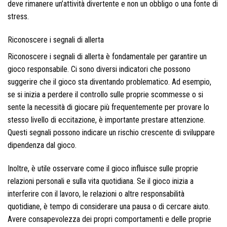
deve rimanere un’attività divertente e non un obbligo o una fonte di
stress.
Riconoscere i segnali di allerta
Riconoscere i segnali di allerta è fondamentale per garantire un
gioco responsabile. Ci sono diversi indicatori che possono
suggerire che il gioco sta diventando problematico. Ad esempio,
se si inizia a perdere il controllo sulle proprie scommesse o si
sente la necessità di giocare più frequentemente per provare lo
stesso livello di eccitazione, è importante prestare attenzione.
Questi segnali possono indicare un rischio crescente di sviluppare
dipendenza dal gioco.
Inoltre, è utile osservare come il gioco influisce sulle proprie
relazioni personali e sulla vita quotidiana. Se il gioco inizia a
interferire con il lavoro, le relazioni o altre responsabilità
quotidiane, è tempo di considerare una pausa o di cercare aiuto.
Avere consapevolezza dei propri comportamenti e delle proprie