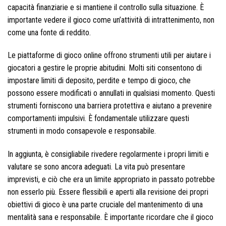
capacità finanziarie e si mantiene il controllo sulla situazione. È
importante vedere il gioco come un’attività di intrattenimento, non
come una fonte di reddito.
Le piattaforme di gioco online offrono strumenti utili per aiutare i
giocatori a gestire le proprie abitudini. Molti siti consentono di
impostare limiti di deposito, perdite e tempo di gioco, che
possono essere modificati o annullati in qualsiasi momento. Questi
strumenti forniscono una barriera protettiva e aiutano a prevenire
comportamenti impulsivi. È fondamentale utilizzare questi
strumenti in modo consapevole e responsabile.
In aggiunta, è consigliabile rivedere regolarmente i propri limiti e
valutare se sono ancora adeguati. La vita può presentare
imprevisti, e ciò che era un limite appropriato in passato potrebbe
non esserlo più. Essere flessibili e aperti alla revisione dei propri
obiettivi di gioco è una parte cruciale del mantenimento di una
mentalità sana e responsabile. È importante ricordare che il gioco