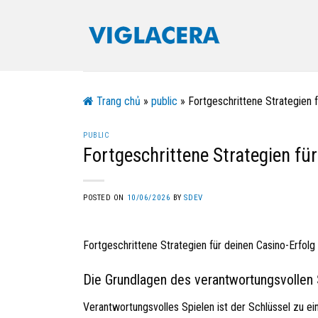
Skip
to
content
Trang chủ
»
public
»
Fortgeschrittene Strategien 
PUBLIC
Fortgeschrittene Strategien fü
POSTED ON
10/06/2026
BY
SDEV
Fortgeschrittene Strategien für deinen Casino-Erfol
Die Grundlagen des verantwortungsvollen 
Verantwortungsvolles Spielen ist der Schlüssel zu ei