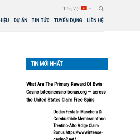
Tiếng Việt
HIỆU
DỰ ÁN
TIN TỨC
TUYỂN DỤNG
LIÊN HỆ
TIN MỚI NHẤT
What Are The Primary Reward Of Bwin
Casino bitcoincasino-bonus.org — across
the United States Claim Free Spins
Dodici Festa In Maschera Di
Combustibile Membranofono
Trentino-Alto Adige Claim
Bonus https://www.intense-
casino2.net/