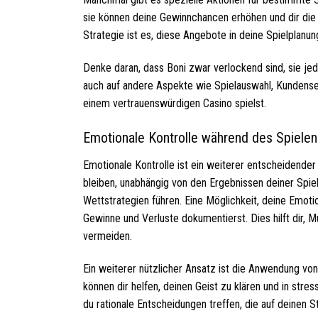
sie können deine Gewinnchancen erhöhen und dir die 
Strategie ist es, diese Angebote in deine Spielplanung
Denke daran, dass Boni zwar verlockend sind, sie jedo
auch auf andere Aspekte wie Spielauswahl, Kundense
einem vertrauenswürdigen Casino spielst.
Emotionale Kontrolle während des Spielen
Emotionale Kontrolle ist ein weiterer entscheidender 
bleiben, unabhängig von den Ergebnissen deiner Spie
Wettstrategien führen. Eine Möglichkeit, deine Emotio
Gewinne und Verluste dokumentierst. Dies hilft dir,
vermeiden.
Ein weiterer nützlicher Ansatz ist die Anwendung v
können dir helfen, deinen Geist zu klären und in stres
du rationale Entscheidungen treffen, die auf deinen S