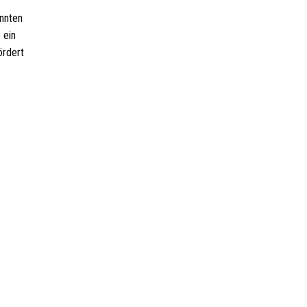
annten
 ein
ördert