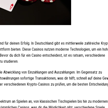
d für deinen Erfolg. In Deutschland gibt es mittlerweile zahlreiche Kryp
lattform bieten. Diese Casinos nutzen moderne Technologien, um ein ho
evor du dich für ein Casino entscheidest, ist es ratsam, verschiedene
u studieren.
nelle Abwicklung von Einzahlungen und Auszahlungen. Im Gegensatz zu
ährungen sofortige Transaktionen, was dir hilft, schnell auf deine Ge
der verschiedenen Krypto-Casinos zu prüfen, um die besten Entscheidun
Spektrum an Spielen an, von klassischen Tischspielen bis hin zu modernen
rkömmlichen Casinos, was dir die Möglichkeit gibt, verschiedene Spiele