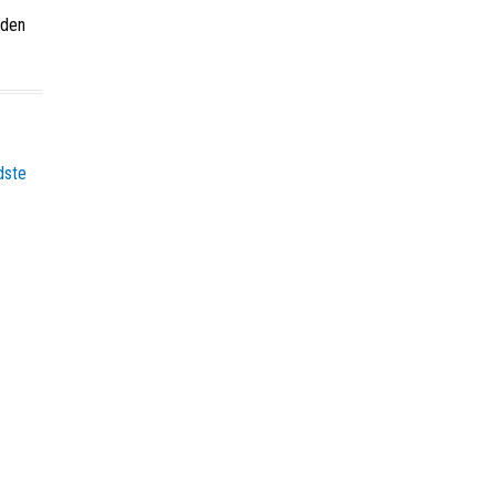
 den
dste