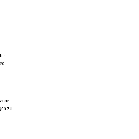
to-
hes
winne
gen zu