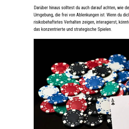
Darüber hinaus solltest du auch darauf achten, wie de
Umgebung, die frei von Ablenkungen ist. Wenn du dich
risikobehaftetes Verhalten zeigen, interagierst, könn
das konzentrierte und strategische Spielen.