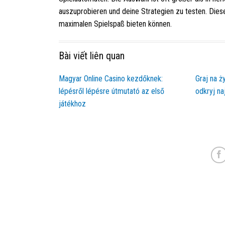
auszuprobieren und deine Strategien zu testen. Diese
maximalen Spielspaß bieten können.
Bài viết liên quan
Magyar Online Casino kezdőknek:
Graj na ż
lépésről lépésre útmutató az első
odkryj na
játékhoz