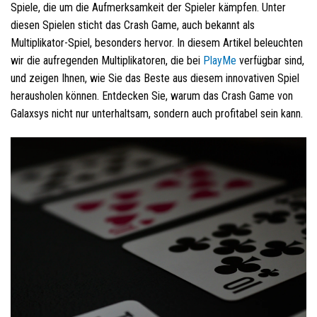
Spiele, die um die Aufmerksamkeit der Spieler kämpfen. Unter
diesen Spielen sticht das Crash Game, auch bekannt als
Multiplikator-Spiel, besonders hervor. In diesem Artikel beleuchten
wir die aufregenden Multiplikatoren, die bei
PlayMe
verfügbar sind,
und zeigen Ihnen, wie Sie das Beste aus diesem innovativen Spiel
herausholen können. Entdecken Sie, warum das Crash Game von
Galaxsys nicht nur unterhaltsam, sondern auch profitabel sein kann.