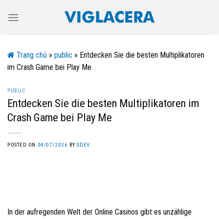
Skip
to
content
Trang chủ
»
public
»
Entdecken Sie die besten Multiplikatoren
im Crash Game bei Play Me
PUBLIC
Entdecken Sie die besten Multiplikatoren im
Crash Game bei Play Me
POSTED ON
04/07/2026
BY
SDEV
In der aufregenden Welt der Online Casinos gibt es unzählige