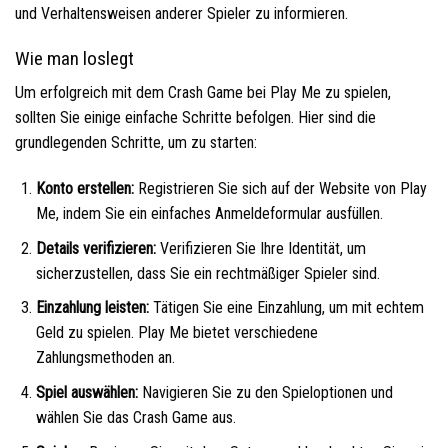
und Verhaltensweisen anderer Spieler zu informieren.
Wie man loslegt
Um erfolgreich mit dem Crash Game bei Play Me zu spielen,
sollten Sie einige einfache Schritte befolgen. Hier sind die
grundlegenden Schritte, um zu starten:
Konto erstellen:
Registrieren Sie sich auf der Website von Play
Me, indem Sie ein einfaches Anmeldeformular ausfüllen.
Details verifizieren:
Verifizieren Sie Ihre Identität, um
sicherzustellen, dass Sie ein rechtmäßiger Spieler sind.
Einzahlung leisten:
Tätigen Sie eine Einzahlung, um mit echtem
Geld zu spielen. Play Me bietet verschiedene
Zahlungsmethoden an.
Spiel auswählen:
Navigieren Sie zu den Spieloptionen und
wählen Sie das Crash Game aus.