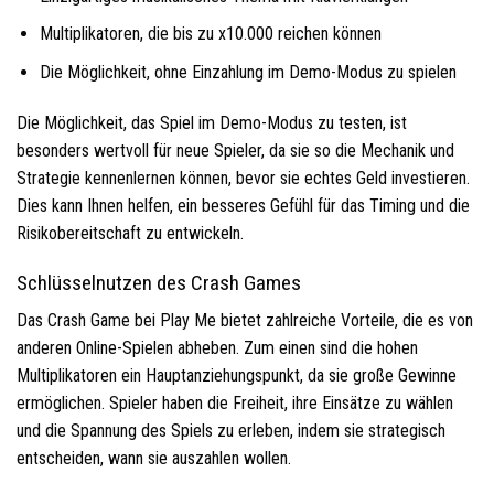
Multiplikatoren, die bis zu x10.000 reichen können
Die Möglichkeit, ohne Einzahlung im Demo-Modus zu spielen
Die Möglichkeit, das Spiel im Demo-Modus zu testen, ist
besonders wertvoll für neue Spieler, da sie so die Mechanik und
Strategie kennenlernen können, bevor sie echtes Geld investieren.
Dies kann Ihnen helfen, ein besseres Gefühl für das Timing und die
Risikobereitschaft zu entwickeln.
Schlüsselnutzen des Crash Games
Das Crash Game bei Play Me bietet zahlreiche Vorteile, die es von
anderen Online-Spielen abheben. Zum einen sind die hohen
Multiplikatoren ein Hauptanziehungspunkt, da sie große Gewinne
ermöglichen. Spieler haben die Freiheit, ihre Einsätze zu wählen
und die Spannung des Spiels zu erleben, indem sie strategisch
entscheiden, wann sie auszahlen wollen.