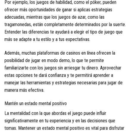
Por ejemplo, los juegos de habilidad, como el póker, pueden
ofrecer más oportunidades de ganar si aplicas estrategias
adecuadas, mientras que los juegos de azar, como las
tragamonedas, están completamente determinados por la suerte.
Entender las diferencias te ayudará a elegir el tipo de juego que
más se adapte a tu estilo y a tus expectativas.
Además, muchas plataformas de casinos en línea ofrecen la
posibilidad de jugar en modo demo, lo que te permite
familiarizarte con los juegos sin arriesgar tu dinero. Aprovechar
estas opciones te dará confianza y te permitirá aprender a
manejar las herramientas y estrategias necesarias para jugar de
manera más efectiva.
Mantén un estado mental positivo
La mentalidad con la que abordas el juego puede influir
significativamente en tu experiencia y en las decisiones que
tomas. Mantener un estado mental positivo es vital para disfrutar