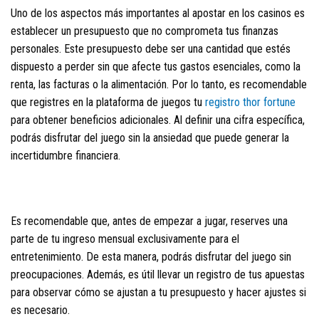
Uno de los aspectos más importantes al apostar en los casinos es
establecer un presupuesto que no comprometa tus finanzas
personales. Este presupuesto debe ser una cantidad que estés
dispuesto a perder sin que afecte tus gastos esenciales, como la
renta, las facturas o la alimentación. Por lo tanto, es recomendable
que registres en la plataforma de juegos tu
registro thor fortune
para obtener beneficios adicionales. Al definir una cifra específica,
podrás disfrutar del juego sin la ansiedad que puede generar la
incertidumbre financiera.
Es recomendable que, antes de empezar a jugar, reserves una
parte de tu ingreso mensual exclusivamente para el
entretenimiento. De esta manera, podrás disfrutar del juego sin
preocupaciones. Además, es útil llevar un registro de tus apuestas
para observar cómo se ajustan a tu presupuesto y hacer ajustes si
es necesario.