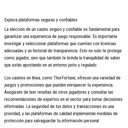
Explora plataformas seguras y confiables
La elección de un casino seguro y confiable es fundamental para
garantizar una experiencia de juego responsable. Es importante
investigar y seleccionar plataformas que cuenten con licencias
adecuadas y un historial de transparencia. Esto no solo te protege
como jugador, sino que también te brinda la tranquilidad de saber
que estás apostando en un entorno justo y regulado.
Los casinos en línea, como ThorFortune, ofrecen una variedad de
juegos y promociones que pueden enriquecer tu experiencia.
Asegúrate de leer reseñas de otros jugadores y consultar las
recomendaciones de expertos en el sector para tomar decisiones
informadas. La seguridad de tus datos y transacciones es una
prioridad, y las plataformas de calidad implementan medidas de
protección para salvaguardar tu información personal.