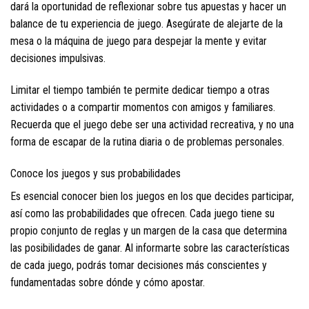
dará la oportunidad de reflexionar sobre tus apuestas y hacer un
balance de tu experiencia de juego. Asegúrate de alejarte de la
mesa o la máquina de juego para despejar la mente y evitar
decisiones impulsivas.
Limitar el tiempo también te permite dedicar tiempo a otras
actividades o a compartir momentos con amigos y familiares.
Recuerda que el juego debe ser una actividad recreativa, y no una
forma de escapar de la rutina diaria o de problemas personales.
Conoce los juegos y sus probabilidades
Es esencial conocer bien los juegos en los que decides participar,
así como las probabilidades que ofrecen. Cada juego tiene su
propio conjunto de reglas y un margen de la casa que determina
las posibilidades de ganar. Al informarte sobre las características
de cada juego, podrás tomar decisiones más conscientes y
fundamentadas sobre dónde y cómo apostar.