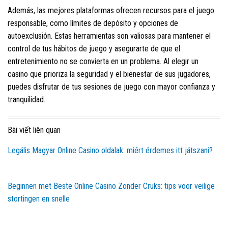
Además, las mejores plataformas ofrecen recursos para el juego
responsable, como límites de depósito y opciones de
autoexclusión. Estas herramientas son valiosas para mantener el
control de tus hábitos de juego y asegurarte de que el
entretenimiento no se convierta en un problema. Al elegir un
casino que prioriza la seguridad y el bienestar de sus jugadores,
puedes disfrutar de tus sesiones de juego con mayor confianza y
tranquilidad.
Bài viết liên quan
Legális Magyar Online Casino oldalak: miért érdemes itt játszani?
Beginnen met Beste Online Casino Zonder Cruks: tips voor veilige
stortingen en snelle