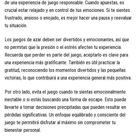
de una experiencia de juego responsable. Cuando apuestas, es
crucial estar relajado y en control de tus emociones. Si te sientes
frustrado, ansioso o enojado, es mejor hacer una pausa y reevaluar
tu situación.
Los juegos de azar deben ser divertidos y emocionantes, así que
no permitas que la presión o el estrés afecten tu experiencia.
Recuerda que perder es parte del juego; aceptarlo es clave para
una experiencia más gratificante. También es útil practicar la
gratitud, reconociendo los momentos divertidos y las pequeñas
victorias, lo que contribuirá a una experiencia general más positiva.
Por otro lado, evita el juego cuando te sientas emocionalmente
inestable o si estás buscando una forma de escape. Esto puede
llevarte a tomar decisiones precipitadas que pueden resultar en
pérdidas significativas. Un enfoque equilibrado y consciente del
juego te permitirá disfrutar al máximo sin comprometer tu
bienestar personal.