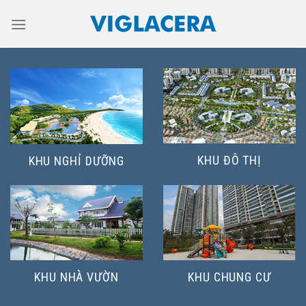
Skip
to
content
KHU ĐÔ THỊ
KHU NGHỈ DƯỠNG
KHU NHÀ VƯỜN
KHU CHUNG CƯ